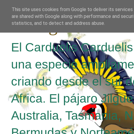
This site uses cookies from Google to deliver its services
are shared with Google along with performance and securit
El Jilguero Parv
statistics, and to detect and address abuse.
El Carduelis Cardueli
una especie ampliame
criando desde el sur d
Africa. El pájaro Jilgu
Australia, Tasmania, 
Bermudas y Norteamér