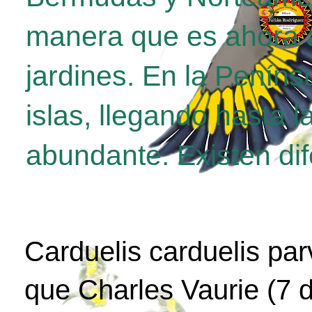
manera que es ahora a
jardines. En la Penínsu
islas, llegando hasta 
abundante. Existen di
Carduelis carduelis par
que Charles Vaurie (7 d