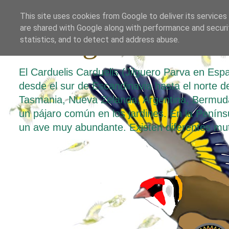
This site uses cookies from Google to deliver its services
are shared with Google along with performance and securit
El Jilguero Parv
statistics, and to detect and address abuse.
El Carduelis Carduelis (Jilguero Parva en Es
desde el sur de Escandinavia hasta el norte de 
Tasmania, Nueva Zelanda, Argentina, Bermuda
un pájaro común en los jardines. En la Penínsul
un ave muy abundante. Existen diferentes mu