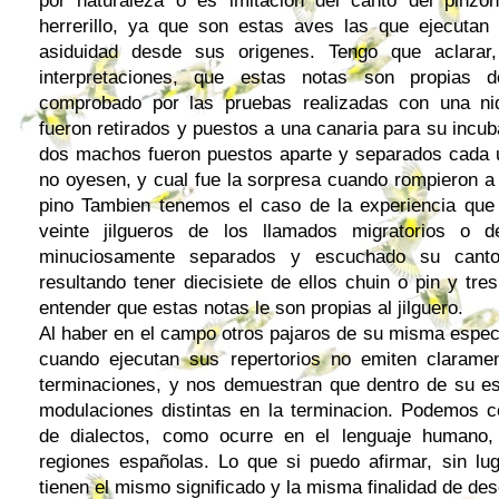
por naturaleza o es imitacion del canto del pinzo
herrerillo, ya que son estas aves las que ejecuta
asiduidad desde sus origenes. Tengo que aclara
interpretaciones, que estas notas son propias d
comprobado por las pruebas realizadas con una n
fueron retirados y puestos a una canaria para su incub
dos machos fueron puestos aparte y separados cada un
no oyesen, y cual fue la sorpresa cuando rompieron a 
pino Tambien tenemos el caso de la experiencia que
veinte jilgueros de los llamados migratorios o 
minuciosamente separados y escuchado su canto
resultando tener diecisiete de ellos chuin o pin y tres
entender que estas notas le son propias al jilguero.
Al haber en el campo otros pajaros de su misma especi
cuando ejecutan sus repertorios no emiten clarame
terminaciones, y nos demuestran que dentro de su es
modulaciones distintas en la terminacion. Podemos
de dialectos, como ocurre en el lenguaje humano
regiones españolas. Lo que si puedo afirmar, sin lu
tienen el mismo significado y la misma finalidad de de