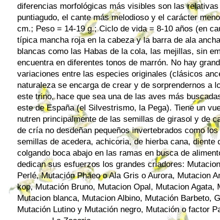
diferencias morfológicas más visibles son las relativas
puntiagudo, el cante más melodioso y el carácter meno
cm.; Peso = 14-19 g.; Ciclo de vida = 8-10 años (en cau
típica mancha roja en la cabeza y la barra de ala ancha
blancas como las Habas de la cola, las mejillas, sin e
encuentra en diferentes tonos de marrón. No hay grand
variaciones entre las especies originales (clásicos an
naturaleza se encarga de crear y de sorprendernos a los 
este trino, hace que sea una de las aves más buscadas
este de España (el Silvestrismo, la Pega). Tiene un v
nutren principalmente de las semillas de girasol y de 
de cría no desdeñan pequeños invertebrados como los p
semillas de acedera, achicoria, de hierba cana, diente 
colgando boca abajo en las ramas en busca de aliment
dedican sus esfuerzos los grandes criadores: Mutacion
Perlé, Mutación Phaeo o Ala Gris o Aurora, Mutacion Am
kop, Mutación Bruno, Mutacion Opal, Mutacion Agata,
Mutacion blanca, Mutacion Albino, Mutación Barbeto, 
Mutación Lutino y Mutación negro, Mutación o factor Pa