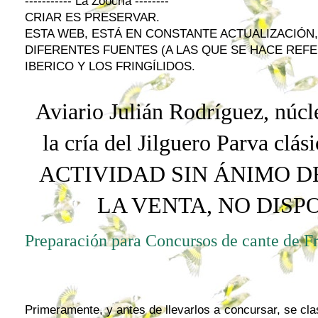
----------- La Zoocria --------
CRIAR ES PRESERVAR.
ESTA WEB, ESTÁ EN CONSTANTE ACTUALIZACIÓN
DIFERENTES FUENTES (A LAS QUE SE HACE REFE
IBERICO Y LOS FRINGÍLIDOS.
Aviario Julián Rodríguez, núcle
la cría del Jilguero
Parva
clási
ACTIVIDAD SIN ÁNIMO D
LA VENTA, NO DIS
Preparación para Concursos de cante de Fr
Primeramente, y antes de llevarlos a concursar, se clas