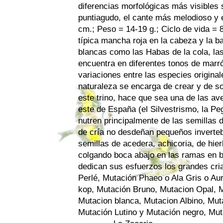
diferencias morfológicas más visibles s
puntiagudo, el cante más melodioso y 
cm.; Peso = 14-19 g.; Ciclo de vida = 8
típica mancha roja en la cabeza y la b
blancas como las Habas de la cola, las
encuentra en diferentes tonos de marr
variaciones entre las especies origina
naturaleza se encarga de crear y de sor
este trino, hace que sea una de las a
este de España (el Silvestrismo, la P
nutren principalmente de las semillas 
de cría no desdeñan pequeños inverteb
semillas de acedera, achicoria, de hier
colgando boca abajo en las ramas en b
dedican sus esfuerzos los grandes cri
Perlé, Mutación Phaeo o Ala Gris o Aur
kop, Mutación Bruno, Mutacion Opal, 
Mutacion blanca, Mutacion Albino, Mut
Mutación Lutino y Mutación negro, Muta