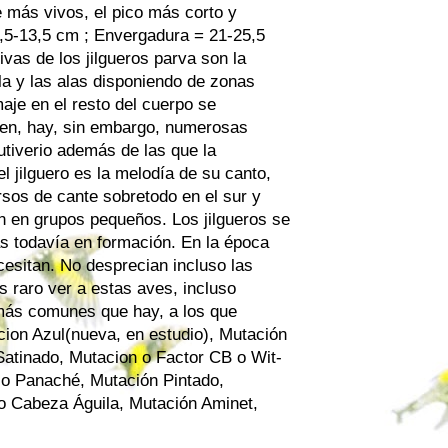
ne más vivos, el pico más corto y
0,5-13,5 cm ; Envergadura = 21-25,5
ivas de los jilgueros parva son la
ola y las alas disponiendo de zonas
aje en el resto del cuerpo se
ten, hay, sin embargo, numerosas
utiverio además de las que la
l jilguero es la melodía de su canto,
sos de cante sobretodo en el sur y
n en grupos pequeños. Los jilgueros se
as todavía en formación. En la época
esitan. No desprecian incluso las
s raro ver a estas aves, incluso
 más comunes que hay, a los que
cion Azul(nueva, en estudio), Mutación
 Satinado, Mutacion o Factor CB o Wit-
 o Panaché, Mutación Pintado,
o Cabeza Águila, Mutación Aminet,