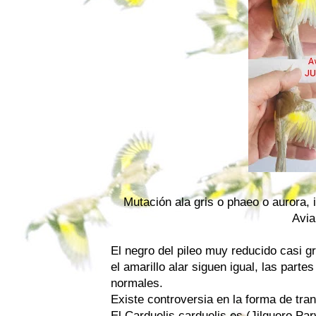
Mutación ala gris o phaeo o aurora,
Avia
El negro del pileo muy reducido casi gr
el amarillo alar siguen igual, las parte
normales.
Existe controversia en la forma de tra
El Carduelis carduelis es (Jilguero P