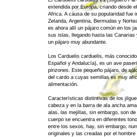
extendida por Europa, criando desde el
Africa. A causa de su popularidad fue 
Zelanda, Argentina, Bermudas y Norte
es ahora allí un pájaro común en los jar
sus islas, llegando hasta las Canarias 
un pájaro muy abundante.
Los Carduelis carduelis, más conocidos
Español y Andalucía), es un ave paseri
pinzones. Este pequeño pájaro, de sól
del cardo a cuyas semillas es muy afi
alimentación.
Características distintivas de los jilgu
cabeza y en la barra de ala ancha amari
alas, las mejillas, sin embargo, son de 
cuerpo se encuentra en diferentes ton
entre los sexos, hay, sin embargo, nu
originales y las creadas por el hombre