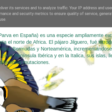
iver its services and to analyze traffic. Your IP address and us
mance and security metrics to ensure quality of service, gener
 Parva
use.
o Parva en España) es una especie ampliamente ex
a el norte de Africa. El pájaro Jilguero, fué introd
tina, Bermudas y Norteamérica, incrementándose d
En la Península Ibérica y en la Italica, sus islas, 
diferentes mutaciones.