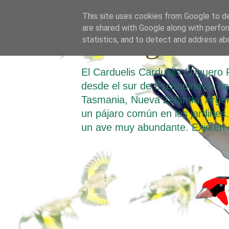
This site uses cookies from Google to del
are shared with Google along with perfor
El Jilguero
statistics, and to detect and address ab
El Carduelis Carduelis (Jilguer
desde el sur de Escandinavia hast
Tasmania, Nueva Zelanda, Argen
un pájaro común en los jardines. 
un ave muy abundante. Existen 