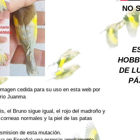
NO S
ES
HOBB
DE L
PÁ
 imagen cedida para su uso en esta web por
rio Juanma
is, el Bruno sigue igual, el rojo del madroño y
s corneas normales y la piel de las patas
nsmision de esta mutación.
arva en España) una especie ampliamente