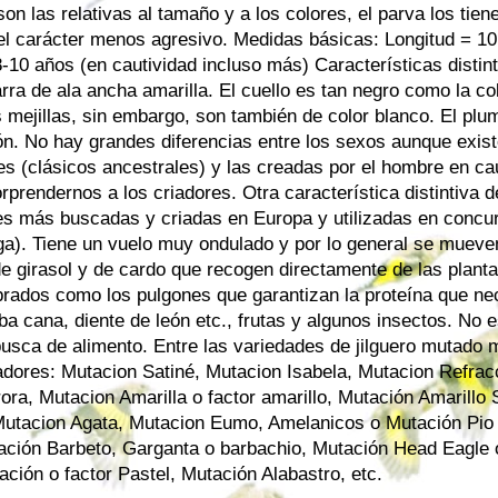
on las relativas al tamaño y a los colores, el parva los tie
el carácter menos agresivo. Medidas básicas: Longitud = 1
-10 años (en cautividad incluso más) Características distint
arra de ala ancha amarilla. El cuello es tan negro como la c
 mejillas, sin embargo, son también de color blanco. El plum
ón. No hay grandes diferencias entre los sexos aunque exis
les (clásicos ancestrales) y las creadas por el hombre en ca
prendernos a los criadores. Otra característica distintiva de
ves más buscadas y criadas en Europa y utilizadas en concur
ega). Tiene un vuelo muy ondulado y por lo general se mueve
de girasol y de cardo que recogen directamente de las plant
rados como los pulgones que garantizan la proteína que nec
ba cana, diente de león etc., frutas y algunos insectos. No e
usca de alimento. Entre las variedades de jilguero mutado
adores: Mutacion Satiné, Mutacion Isabela, Mutacion Refrac
ora, Mutacion Amarilla o factor amarillo, Mutación Amarillo
Mutacion Agata, Mutacion Eumo, Amelanicos o Mutación Pio
ación Barbeto, Garganta o barbachio, Mutación Head Eagle 
ción o factor Pastel, Mutación Alabastro, etc.