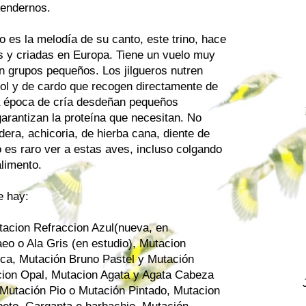
rendernos.
ero es la melodía de su canto, este trino, hace
 y criadas en Europa. Tiene un vuelo muy
n grupos pequeños. Los jilgueros nutren
sol y de cardo que recogen directamente de
la época de cría desdeñan pequeños
arantizan la proteína que necesitan. No
dera, achicoria, de hierba cana, diente de
o es raro ver a estas aves, incluso colgando
limento.
e hay:
tacion Refraccion Azul(nueva, en
eo o Ala Gris (en estudio)
,
Mutacion
nca,
Mutación Bruno
Pastel y
Mutación
ion Opal
,
Mutacion Agata
y Agata Cabeza
Mutación Pio o Mutación Pintado
,
Mutacion