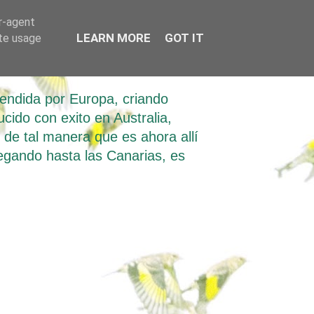
er-agent
LEARN MORE
GOT IT
ate usage
tendida por Europa, criando
ucido con exito en Australia,
e tal manera que es ahora allí
llegando hasta las Canarias, es