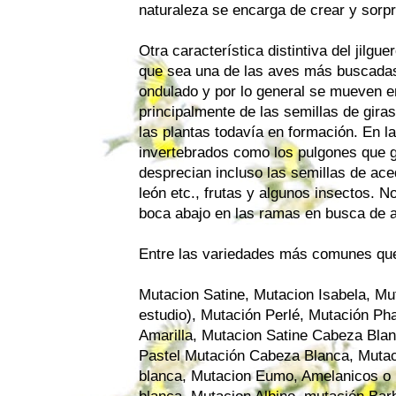
naturaleza se encarga de crear y sorp
Otra característica distintiva del jilgu
que sea una de las aves más buscadas
ondulado y por lo general se mueven e
principalmente de las semillas de gira
las plantas todavía en formación. En 
invertebrados como los pulgones que g
desprecian incluso las semillas de ace
león etc., frutas y algunos insectos. N
boca abajo en las ramas en busca de a
Entre las variedades más comunes qu
Mutacion Satine
,
Mutacion Isabela
, Mu
estudio),
Mutación Perlé
,
Mutación Pha
Amarilla
, Mutacion Satine Cabeza Bla
Pastel
Mutación Cabeza Blanca
,
Mutac
blanca,
Mutacion Eumo
, Amelanicos o