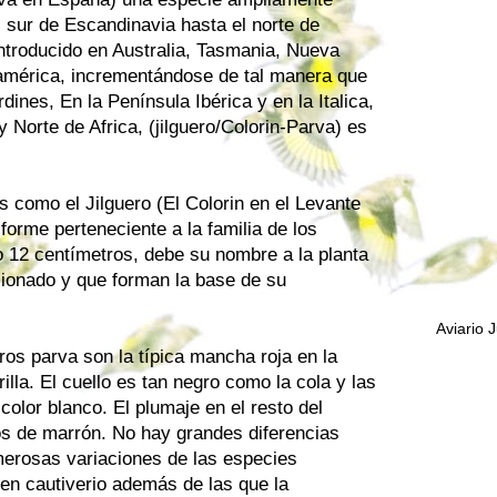
 sur de Escandinavia hasta el norte de
introducido en Australia, Tasmania, Nueva
américa, incrementándose de tal manera que
dines, En la Península Ibérica y en la Italica,
y Norte de Africa, (jilguero/Colorin-Parva) es
 como el Jilguero (El Colorin en el Levante
forme perteneciente a la familia de los
o 12 centímetros, debe su nombre a la planta
cionado y que forman la base de su
Aviario 
eros parva son la típica mancha roja en la
lla. El cuello es tan negro como la cola y las
color blanco. El plumaje en el resto del
os de marrón. No hay grandes diferencias
merosas variaciones de las especies
 en cautiverio además de las que la