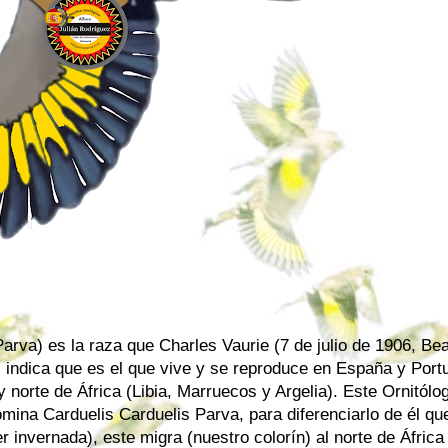
Parva) es la raza que Charles Vaurie (7 de julio de 1906, Be
indica que es el que vive y se reproduce en España y Portu
 norte de África (Libia, Marruecos y Argelia). Este Ornitólo
omina Carduelis Carduelis Parva, para diferenciarlo de él qu
 invernada), este migra (nuestro colorín) al norte de África 