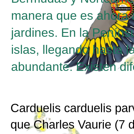
manera que es ahora a
jardines. En la Penínsu
islas, llegando hasta 
abundante. Existen di
Carduelis carduelis par
que Charles Vaurie (7 d