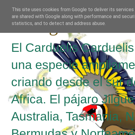
This site uses cookies from Google to deliver its services
are shared with Google along with performance and securit
El Jilguero Parv
statistics, and to detect and address abuse.
El Carduelis Cardueli
una especie ampliame
criando desde el sur d
Africa. El pájaro Jilgu
Australia, Tasmania, 
Bermudas y Norteamér