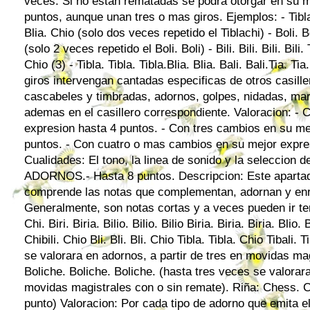
veces. Si no estan rematadas se podra otorgar en su m
puntos, aunque unan tres o mas giros. Ejemplos: - Tiblach
Blia. Chio (solo dos veces repetido el Tiblachi) - Boli. Boli
(solo 2 veces repetido el Boli. Boli) - Bili. Bili. Bili. Bili. Tei.
Chio (3) - Tibla. Tibla. Tibla.Blia. Blia. Bali. Bali.Tia. T
giros intervengan cantadas especificas de otros casille
cascabeles y timbradas, adornos, golpes, nidadas, mar
ademas en el casillero correspondiente. Valoracion: -
expresion hasta 4 puntos. - Con tres cambios en su me
puntos. - Con cuatro o mas cambios en su mejor expre
Cualidades: El tono, la linea de sonido y la seleccion 
ADORNOS.- Hasta 8 puntos. Descripcion: Este apartad
comprende las notas que complementan, adornan y enri
Generalmente, son notas cortas y a veces pueden ir te
Chi. Biri. Biria. Bilio. Bilio. Bilio Biria. Biria. Biria. Blio. 
Chibili. Chio Bli. Bli. Bli. Chio Tibla. Tibla. Chio Tibali. 
se valorara en adornos, a partir de tres en movidas ma
Boliche. Boliche. Boliche. (hasta tres veces se valora
movidas magistrales con o sin remate). Riña: Chess. 
punto) Valoracion: Por cada tipo de adorno que emita el