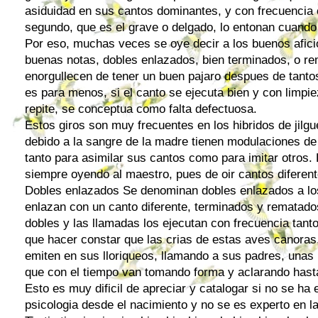
asiduidad en sus cantos dominantes, y con frecuencia 
segundo, que es el grave o delgado, lo entonan cuando
Por eso, muchas veces se oye decir a los buenos afic
buenas notas, dobles enlazados, bien terminados, o re
enorgullecen de tener un buen pajaro despues de tantos
es para menos, si el canto se ejecuta bien y con limpiez
repite, se conceptua como falta defectuosa.
Estos giros son muy frecuentes en los
hibridos
de jilg
debido a la sangre de la madre tienen modulaciones de
tanto para asimilar sus cantos como para imitar otros.
siempre oyendo al maestro, pues de oir cantos diferent
Dobles enlazados Se denominan dobles enlazados a los
enlazan con un canto diferente, terminados y rematados
dobles y las llamadas los ejecutan con frecuencia tant
que hacer constar que las crias de estas aves canoras
emiten en sus lloriqueos, llamando a sus padres, unas
que con el tiempo van tomando forma y aclarando hasta
Esto es muy dificil de apreciar y catalogar si no se h
psicologia desde el nacimiento y no se es experto en l