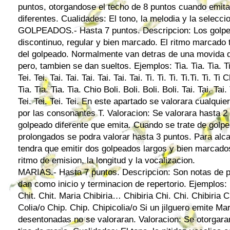
puntos, otorgandose el techo de 8 puntos cuando emit
diferentes. Cualidades: El tono, la melodia y la selecc
GOLPEADOS.- Hasta 7 puntos. Descripcion: Los golpes
discontinuo, regular y bien marcado. El ritmo marcado t
del golpeado. Normalmente van detras de una movida 
pero, tambien se dan sueltos. Ejemplos: Tia. Tia. Tia. Tia.
Tei. Tei. Tai. Tai. Tai. Tai. Tai. Tai. Ti. Ti. Ti. Ti.Ti. Ti. Ti C
Tia. Tia. Tia. Tia. Chio Boli. Boli. Boli. Boli. Tai. Tai. Tai.
Tei. Tei. Tei. Tei. En este apartado se valorara cualqu
por las consonantes T. Valoracion: Se valorara hasta 2
golpeado diferente que emita. Cuando se trate de gol
prolongados se podra valorar hasta 3 puntos. Para alca
tendra que emitir dos golpeados largos y bien marcados
ritmo de emision, la longitud y la vocalizacion.
MARIAS.- Hasta 7 puntos. Descripcion: Son notas de p
dan como inicio y terminacion de repertorio. Ejemplos
Chit. Chit. Maria Chibiria… Chibiria Chi. Chi. Chibiria Ch
Colia/o Chip. Chip. Chipicolia/o Si un jilguero emite Mar
desentonadas no se valoraran. Valoracion: Se otorgara