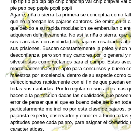
Tip tip tip pip pip pip chip chipchip val chip chipval val ch
pie pep pep peple popli popli
Agarre, riña o sierra La primera se conceptua como falta
que no la tengan los
pajaros cantores
. Se emite en el 
que debido a su rapida modulacion se embarullan o ent
adquieren definitivamente. No asi la riña o sierra, que 
sus cantadas con asiduidad los pajaros resabiados al 
sus prisiones. Buscan constantemente la pelea y son 
desconfianza, pero son muy cantores por lo general y 
silvestristas
como reclamos para el campo. Estas aves 
modalidades: maestro, apto para concursos y bueno c
maestros por excelencia. dentro de su especie como c
seleccionados rapidamente con el fin de que puedan e
todas sus cantadas. Por lo regular no son aptos mas q
hacen a la perfeccion dadas las cualidades que poseen
error de pensar que el que es bueno debe serio en toda
particularmente me inclino por esta clase de
pajaros
, 
pajarista experto, observador y conocer a fondo todas 
aptitudes posee cada pajaro, para asignar el cometido
caracteristicas.