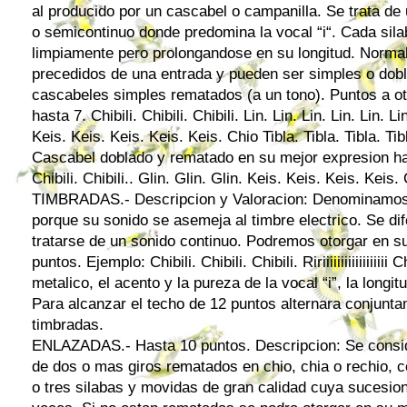
al producido por un cascabel o campanilla. Se trata de
o semicontinuo donde predomina la vocal “i“. Cada si
limpiamente pero prolongandose en su longitud. Norma
precedidos de una entrada y pueden ser simples o dob
cascabeles simples rematados (a un tono). Puntos a ot
hasta 7. Chibili. Chibili. Chibili. Lin. Lin. Lin. Lin. Lin. Li
Keis. Keis. Keis. Keis. Keis. Chio Tibla. Tibla. Tibla. Tib
Cascabel doblado y rematado en su mejor expresion ha
Chibili. Chibili.. Glin. Glin. Glin. Keis. Keis. Keis. Keis.
TIMBRADAS.- Descripcion y Valoracion: Denominamos 
porque su sonido se asemeja al timbre electrico. Se di
tratarse de un sonido continuo. Podremos otorgar en s
puntos. Ejemplo: Chibili. Chibili. Chibili. Ririiiiiiiiiiiiiiii
metalico, el acento y la pureza de la vocal “i”, la longi
Para alcanzar el techo de 12 puntos alternara conjunt
timbradas.
ENLAZADAS.- Hasta 10 puntos. Descripcion: Se consid
de dos o mas giros rematados en chio, chia o rechio, 
o tres silabas y movidas de gran calidad cuya sucesio