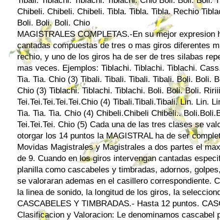
Tibali. Tiblachi. Tiblachi. Tiblachi. Chio Boli. Boli. Boli. T
Chibeli. Chibeli. Chibeli. Tibla. Tibla. Tibla. Rechio Tiblac
Boli. Boli. Boli. Chio
MAGISTRALES COMPLETAS.-En su mejor expresion ha
cantadas compuestas de tres o mas giros diferentes m
rechio, y uno de los giros ha de ser de tres silabas rep
mas veces. Ejemplos: Tiblachi. Tiblachi. Tiblachi. Cass
Tia. Tia. Chio (3) Tibali. Tibali. Tibali. Tibali. Boli. Boli
Chio (3) Tiblachi. Tiblachi. Tiblachi. Boli. Boli. Boli. Ririiiiiii
Tei.Tei.Tei.Tei.Tei.Chio (4) Tibali.Tibali.Tibali. Lin. Lin. Li
Tia. Tia. Tia. Chio (4) Chibeli.Chibeli Chibeli.. Boli.Boli.Boli
Tei.Tei.Tei. Chio (5) Cada una de las tres clases se va
otorgar los 14 puntos la MAGISTRAL ha de ser complet
Movidas Magistrales y Magistrales a dos partes el max
de 9. Cuando en los giros intervengan cantadas especifi
planilla como cascabeles y timbradas, adornos, golpes
se valoraran ademas en el casillero correspondiente. Cu
la linea de sonido, la longitud de los giros, la selecci
CASCABELES Y TIMBRADAS.- Hasta 12 puntos. CASC
Clasificacion y Valoracion: Le denominamos cascabel p