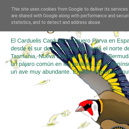
This site uses cookies from Google to deliver its services
are shared with Google along with performance and securit
El Jilguero Parv
statistics, and to detect and address abuse.
El Carduelis Carduelis (Jilguero Parva en Es
desde el sur de Escandinavia hasta el norte de 
Tasmania, Nueva Zelanda, Argentina, Bermuda
un pájaro común en los jardines. En la Penínsul
un ave muy abundante. Existen diferentes mu