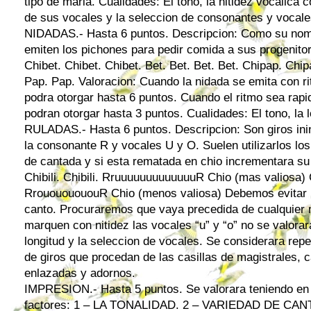
tipo de maria. Cualidades: El tono, la nitidez vocalica 
de sus vocales y la seleccion de consonantes y vocale
NIDADAS.- Hasta 6 puntos. Descripcion: Como su nomb
emiten los pichones para pedir comida a sus progenito
Chibet. Chibet. Chibet. Bet. Bet. Bet. Bet. Chipap. Chi
Pap. Pap. Valoracion: Cuando la nidada se emita con r
podra otorgar hasta 6 puntos. Cuando el ritmo sea rapi
podran otorgar hasta 3 puntos. Cualidades: El tono, la l
RULADAS.- Hasta 6 puntos. Descripcion: Son giros in
la consonante R y vocales U y O. Suelen utilizarlos lo
de cantada y si esta rematada en chio incrementara su v
Chibili. Chibili. RruuuuuuuuuuuuuR Chio (mas valiosa) Ch
RrouououououR Chio (menos valiosa) Debemos evitar l
canto. Procuraremos que vaya precedida de cualquier 
marquen con nitidez las vocales “u” y “o” no se valorar
longitud y la seleccion de vocales. Se considerara repe
de giros que procedan de las casillas de magistrales, 
enlazadas y adornos.
IMPRESION.- Hasta 5 puntos. Se valorara teniendo en 
factores: 1 – LA TONALIDAD. 2 – VARIEDAD DE CAN