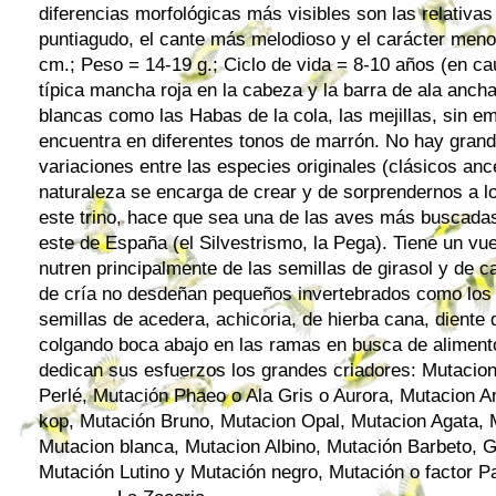
diferencias morfológicas más visibles son las relativas
puntiagudo, el cante más melodioso y el carácter meno
cm.; Peso = 14-19 g.; Ciclo de vida = 8-10 años (en cau
típica mancha roja en la cabeza y la barra de ala ancha
blancas como las Habas de la cola, las mejillas, sin e
encuentra en diferentes tonos de marrón. No hay grand
variaciones entre las especies originales (clásicos an
naturaleza se encarga de crear y de sorprendernos a los 
este trino, hace que sea una de las aves más buscadas
este de España (el Silvestrismo, la Pega). Tiene un v
nutren principalmente de las semillas de girasol y de 
de cría no desdeñan pequeños invertebrados como los p
semillas de acedera, achicoria, de hierba cana, diente 
colgando boca abajo en las ramas en busca de aliment
dedican sus esfuerzos los grandes criadores: Mutacion
Perlé, Mutación Phaeo o Ala Gris o Aurora, Mutacion Am
kop, Mutación Bruno, Mutacion Opal, Mutacion Agata,
Mutacion blanca, Mutacion Albino, Mutación Barbeto, 
Mutación Lutino y Mutación negro, Mutación o factor Pa