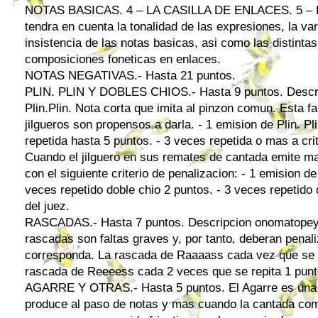
NOTAS BASICAS. 4 – LA CASILLA DE ENLACES. 5 – 
tendra en cuenta la tonalidad de las expresiones, la var
insistencia de las notas basicas, asi como las distinta
composiciones foneticas en enlaces.
NOTAS NEGATIVAS.- Hasta 21 puntos.
PLIN. PLIN Y DOBLES CHIOS.- Hasta 9 puntos. Descr
Plin.Plin. Nota corta que imita al pinzon comun. Esta fa
jilgueros son propensos a darla. - 1 emision de Plin. Pl
repetida hasta 5 puntos. - 3 veces repetida o mas a crit
Cuando el jilguero en sus remates de cantada emite ma
con el siguiente criterio de penalizacion: - 1 emision de
veces repetido doble chio 2 puntos. - 3 veces repetido 
del juez.
RASCADAS.- Hasta 7 puntos. Descripcion onomatope
rascadas son faltas graves y, por tanto, deberan pena
corresponda. La rascada de Raaaass cada vez que se 
rascada de Reeeess cada 2 veces que se repita 1 pun
AGARRE Y OTRAS.- Hasta 5 puntos. El Agarre es una fa
produce al paso de notas y mas cuando la cantada com