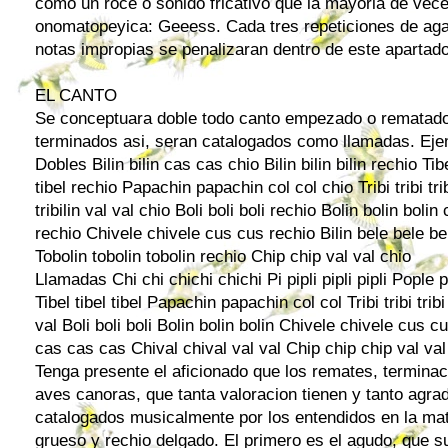
como un roce o sonido fricativo que la mayoria de vece
onomatopeyica: Geeess. Cada tres repeticiones de ag
notas impropias se penalizaran dentro de este apartad
EL CANTO
Se conceptuara doble todo canto empezado o rematado 
terminados asi, seran catalogados como llamadas. Eje
Dobles Bilin bilin cas cas chio Bilin bilin bilin rechio Tibe
tibel rechio Papachin papachin col col chio Tribi tribi tri
tribilin val val chio Boli boli boli rechio Bolin bolin bolin
rechio Chivele chivele cus cus rechio Bilin bele bele bel
Tobolin tobolin tobolin rechio Chip chip val val chio
Llamadas Chi chi chichi chichi Pi pipli pipli pipli Pople 
Tibel tibel tibel Papachin papachin col col Tribi tribi tribi 
val Boli boli boli Bolin bolin bolin Chivele chivele cus cu
cas cas cas Chival chival val val Chip chip chip val val
Tenga presente el aficionado que los remates, termina
aves canoras, que tanta valoracion tienen y tanto agrad
catalogados musicalmente por los entendidos en la mat
grueso y rechio delgado. El primero es el agudo, que 