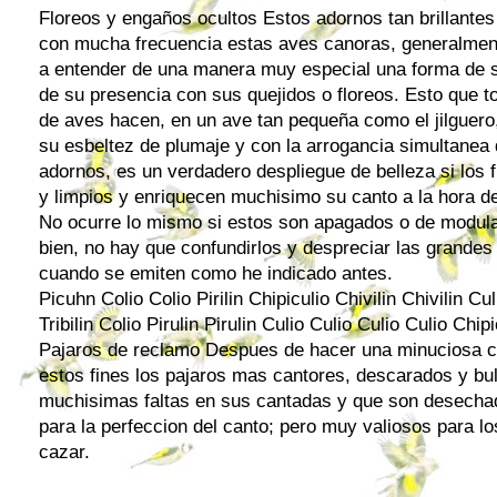
Floreos y engaños ocultos Estos adornos tan brillante
con mucha frecuencia estas aves canoras, generalment
a entender de una manera muy especial una forma de s
de su presencia con sus quejidos o floreos. Esto que t
de aves hacen, en un ave tan pequeña como el
jilguero
su esbeltez de plumaje y con la arrogancia simultanea
adornos, es un verdadero despliegue de belleza si los 
y limpios y enriquecen muchisimo su canto a la hora de
No ocurre lo mismo si estos son apagados o de modul
bien, no hay que confundirlos y despreciar las grande
cuando se emiten como he indicado antes.
Picuhn Colio Colio Pirilin Chipiculio Chivilin Chivilin Culio
Tribilin Colio Pirulin Pirulin Culio Culio Culio Culio Chip
Pajaros de reclamo Despues de hacer una minuciosa cl
estos fines los pajaros mas cantores, descarados y bul
muchisimas faltas en sus cantadas y que son desechad
para la perfeccion del canto; pero muy valiosos para l
cazar.