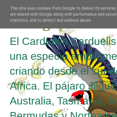
This site uses cookies from Google to deliver its services
are shared with Google along with performance and securit
El Jilguero Parv
statistics, and to detect and address abuse.
El Carduelis Cardueli
una especie ampliame
criando desde el sur d
Africa. El pájaro Jilgu
Australia, Tasmania, 
Bermudas y Norteamér