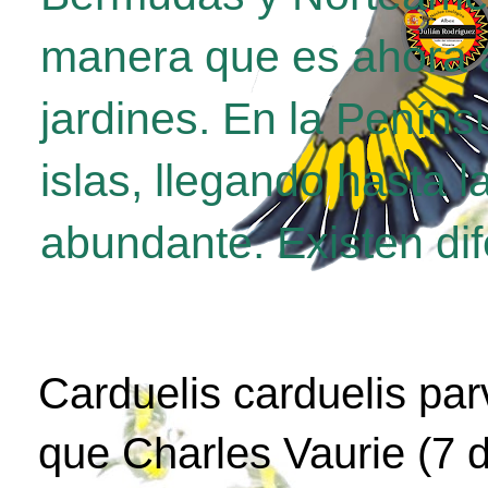
manera que es ahora a
jardines. En la Penínsu
islas, llegando hasta 
abundante. Existen di
Carduelis carduelis par
que Charles Vaurie (7 d