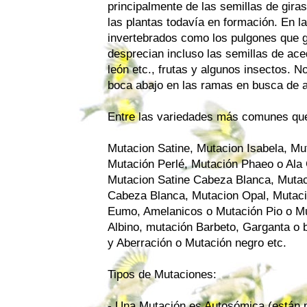
principalmente de las semillas de gira
las plantas todavía en formación. En 
invertebrados como los pulgones que g
desprecian incluso las semillas de ace
león etc., frutas y algunos insectos. N
boca abajo en las ramas en busca de a
Entre las variedades más comunes qu
Mutacion Satine
,
Mutacion Isabela
, Mu
Mutación Perlé
,
Mutación Phaeo o Ala 
Mutacion Satine Cabeza Blanca,
Mutac
Cabeza Blanca
,
Mutacion Opal
,
Mutaci
Eumo
, Amelanicos o
Mutación Pio o M
Albino
,
mutación Barbeto, Garganta o 
y
Aberración o Mutación negro
etc.
Tipos de Mutaciones:
- Una Mutación es Autosómica (están 