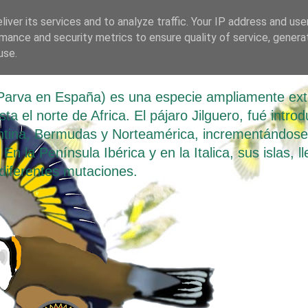
iver its services and to analyze traffic. Your IP address and us
mance and security metrics to ensure quality of service, gener
 Parva
use.
o Parva en España) es una especie ampliamente ex
a el norte de Africa. El pájaro Jilguero, fué introd
tina, Bermudas y Norteamérica, incrementándose d
En la Península Ibérica y en la Italica, sus islas, 
diferentes mutaciones.