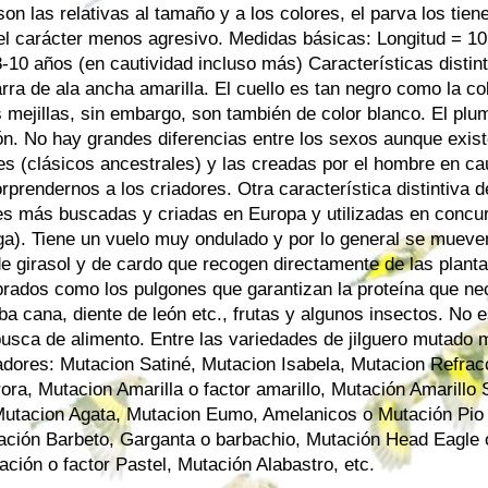
on las relativas al tamaño y a los colores, el parva los tie
el carácter menos agresivo. Medidas básicas: Longitud = 1
-10 años (en cautividad incluso más) Características distint
arra de ala ancha amarilla. El cuello es tan negro como la c
 mejillas, sin embargo, son también de color blanco. El plum
ón. No hay grandes diferencias entre los sexos aunque exis
les (clásicos ancestrales) y las creadas por el hombre en ca
prendernos a los criadores. Otra característica distintiva de
ves más buscadas y criadas en Europa y utilizadas en concur
ega). Tiene un vuelo muy ondulado y por lo general se mueve
de girasol y de cardo que recogen directamente de las plant
rados como los pulgones que garantizan la proteína que nec
ba cana, diente de león etc., frutas y algunos insectos. No e
usca de alimento. Entre las variedades de jilguero mutado
adores: Mutacion Satiné, Mutacion Isabela, Mutacion Refrac
ora, Mutacion Amarilla o factor amarillo, Mutación Amarillo
Mutacion Agata, Mutacion Eumo, Amelanicos o Mutación Pio
ación Barbeto, Garganta o barbachio, Mutación Head Eagle 
ción o factor Pastel, Mutación Alabastro, etc.