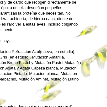
sol y de cardo que recogen directamente de
la época de cría desdeñan pequeños
arantizan la proteína que necesitan. No
dera, achicoria, de hierba cana, diente de
o es raro ver a estas aves, incluso colgando
limento.
e hay:
tacion Refraccion Azul(nueva, en estudio),
Gris (en estudio)
,
Mutacion Amarilla
,
ión Bruno
Pastel y
Mutación Pastel
Mutación
on Agata
y Agata Cabeza blanca,
Mutacion
utación Pintado
,
Mutacion blanca
,
Mutacion
barbachio
,
Mutación Aminet
,
Mutación Lutino
presentes dos copias de un gen anormal).