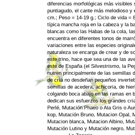
diferencias morfológicas más visibles s
puntiagudo, el cante más melodioso y 
cm.; Peso = 14-19 g.; Ciclo de vida = 8
típica mancha roja en la cabeza y la b
blancas como las Habas de la cola, las
encuentra en diferentes tonos de marr
variaciones entre las especies origina
naturaleza se encarga de crear y de sor
este trino, hace que sea una de las a
este de España (el Silvestrismo, la P
nutren principalmente de las semillas 
de cría no desdeñan pequeños inverteb
semillas de acedera, achicoria, de hier
colgando boca abajo en las ramas en b
dedican sus esfuerzos los grandes cri
Perlé, Mutación Phaeo o Ala Gris o Aur
kop, Mutación Bruno, Mutacion Opal, 
Mutacion blanca, Mutacion Albino, Mut
Mutación Lutino y Mutación negro, Muta