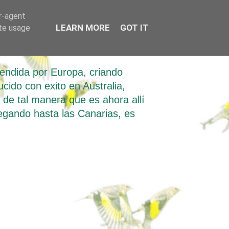
er-agent
LEARN MORE
GOT IT
ate usage
tendida por Europa, criando
ucido con exito en Australia,
e tal manera que es ahora allí
llegando hasta las Canarias, es