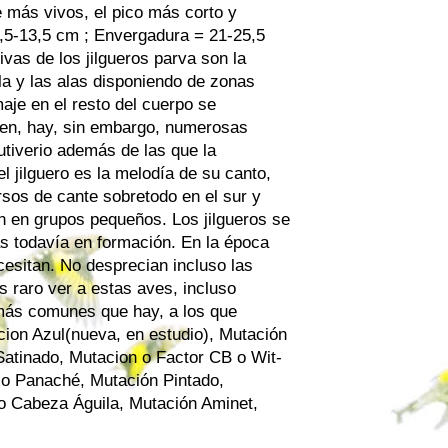
ne más vivos, el pico más corto y
0,5-13,5 cm ; Envergadura = 21-25,5
ivas de los jilgueros parva son la
ola y las alas disponiendo de zonas
aje en el resto del cuerpo se
ten, hay, sin embargo, numerosas
utiverio además de las que la
l jilguero es la melodía de su canto,
sos de cante sobretodo en el sur y
n en grupos pequeños. Los jilgueros se
as todavía en formación. En la época
esitan. No desprecian incluso las
s raro ver a estas aves, incluso
 más comunes que hay, a los que
cion Azul(nueva, en estudio), Mutación
 Satinado, Mutacion o Factor CB o Wit-
 o Panaché, Mutación Pintado,
o Cabeza Águila, Mutación Aminet,