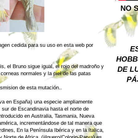
NO S
magen cedida para su uso en esta web por
ES
HOBB
is, el Bruno sigue igual, el rojo del madroño y
DE L
s corneas normales y la piel de las patas
PÁ
nsmision de esta mutación..
arva en España) una especie ampliamente
 sur de Escandinavia hasta el norte de
introducido en Australia, Tasmania, Nueva
américa, incrementándose de tal manera que
dines, En la Península Ibérica y en la Italica,
y Norte de Africa, (jilguero/Colorin-Parva) es