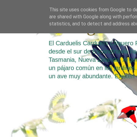
This site uses cookies from Google to del
are shared with Google along with perfor
El Jilguero
statistics, and to detect and address ab
El Carduelis Carduelis (Jilguer
desde el sur de Escandinavia hast
Tasmania, Nueva Zelanda, Argen
un pájaro común en los jardines. 
un ave muy abundante. Existen 