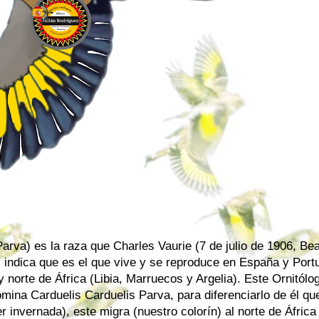
Parva) es la raza que Charles Vaurie (7 de julio de 1906, Be
indica que es el que vive y se reproduce en España y Portu
 norte de África (Libia, Marruecos y Argelia). Este Ornitólo
omina Carduelis Carduelis Parva, para diferenciarlo de él qu
 invernada), este migra (nuestro colorín) al norte de África 