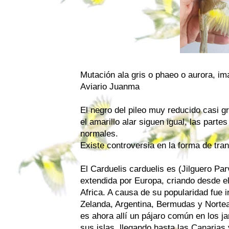
Mutación ala gris o phaeo o aurora, i
Aviario Juanma
El negro del pileo muy reducido casi gr
el amarillo alar siguen igual, las parte
normales.
Existe controversia en la forma de tra
El Carduelis carduelis es (Jilguero P
extendida por Europa, criando desde el
Africa. A causa de su popularidad fue 
Zelanda, Argentina, Bermudas y Norte
es ahora allí un pájaro común en los jar
sus islas, llegando hasta las Canarias 