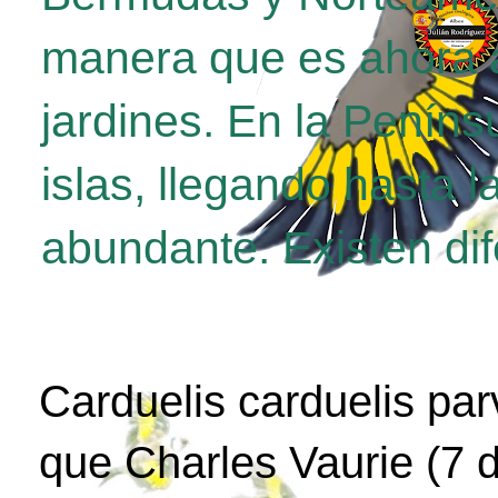
manera que es ahora a
jardines. En la Penínsu
islas, llegando hasta 
abundante. Existen di
Carduelis carduelis par
que Charles Vaurie (7 d