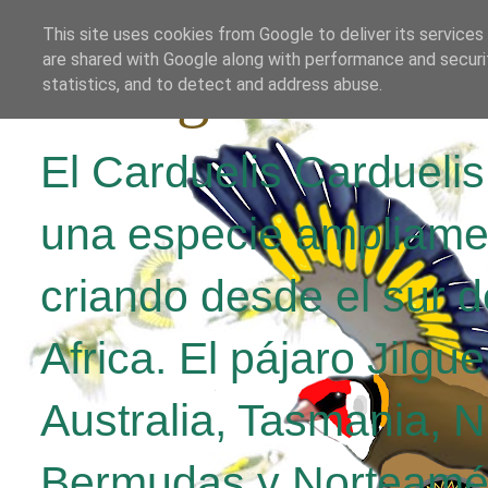
This site uses cookies from Google to deliver its services
are shared with Google along with performance and securit
El Jilguero Parv
statistics, and to detect and address abuse.
El Carduelis Cardueli
una especie ampliame
criando desde el sur d
Africa. El pájaro Jilgu
Australia, Tasmania, 
Bermudas y Norteamér