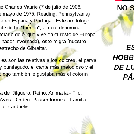
NO S
e Charles Vaurie (7 de julio de 1906,
de mayo de 1975, Reading, Pennsylvania)
ce en España y Portugal. Este ornitólogo
nte dicho "Ibérico", al cual denomina
ciarlo de él que vive en el resto de Europa
 hacer invernada), este migra (nuestro
ES
 estrecho de Gibraltar.
HOBB
es son las relativas a los colores, el parva
DE L
 y puntiagudo, el cante más melodioso y el
ólogo también le gustaba más el colorín
PÁ
del Jilguero: Reino: Animalia.- Filo:
: Aves.- Orden: Passeriformes.- Familia:
cie: carduelis