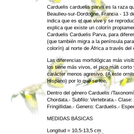
Carduelis carduelis parva es la raza qu
Beaulieu-sur-Dordogne, Francia - 13 
indica que es el que vive y se reprodu
explica que existe un colorín propiame
Carduelis Carduelis Parva, para diferen
(que también migra a la península para
colorín) al norte de África a través del
Las diferencias morfológicas más visibl
los tiene más vivos, el pico más corto
carácter menos agresivo. (A este ornit
Hispano) por lo que se lee.
Dentro del género Carduelis /Taxonomía 
Chordata.- Subfilo: Vertebrata.- Clase
Fringillidae.- Genero: Carduelis.- Espe
MEDIDAS BÁSICAS
Longitud = 10,5-13,5 cm