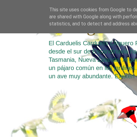
This site uses cookies from Google to del
are shared with Google along with perfor
El Jilguero
statistics, and to detect and address ab
El Carduelis Carduelis (Jilguer
desde el sur de Escandinavia hast
Tasmania, Nueva Zelanda, Argen
un pájaro común en los jardines. 
un ave muy abundante. Existen 