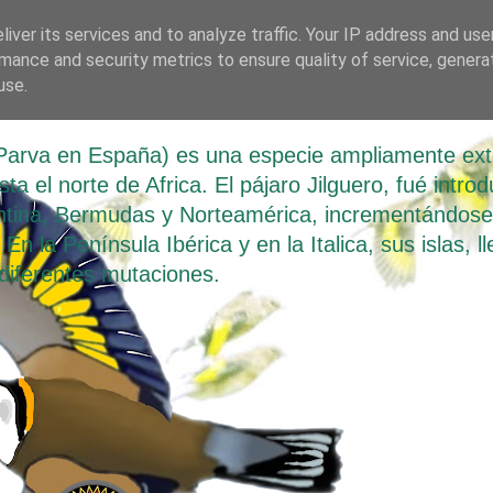
iver its services and to analyze traffic. Your IP address and us
mance and security metrics to ensure quality of service, gener
 Parva
use.
o Parva en España) es una especie ampliamente ex
a el norte de Africa. El pájaro Jilguero, fué introd
tina, Bermudas y Norteamérica, incrementándose d
En la Península Ibérica y en la Italica, sus islas, 
diferentes mutaciones.