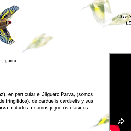
CITES 
LE
l jilguero
ez), en particular el Jilguero Parva, (somos
e fringílidos), de carduelis carduelis y sus
arva mutados, criamos jilgueros clasicos