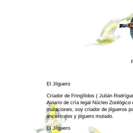
E
El Jilguero
Criador de Fringílidos ( Julián Rodrígu
Aviario de cría legal Núcleo Zoológico d
mutaciones, soy criador de jilgueros p
ancestrales y jilguero mutado.
El Jilguero