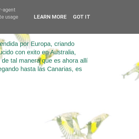
er-agent
LEARN MORE
GOT IT
ate usage
tendida por Europa, criando
ucido con exito en Australia,
e tal manera que es ahora allí
llegando hasta las Canarias, es