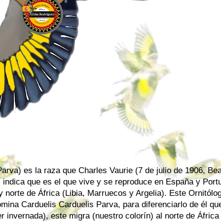
Parva) es la raza que Charles Vaurie (7 de julio de 1906, Be
indica que es el que vive y se reproduce en España y Portu
 norte de África (Libia, Marruecos y Argelia). Este Ornitólo
omina Carduelis Carduelis Parva, para diferenciarlo de él qu
 invernada), este migra (nuestro colorín) al norte de África 