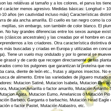
on las relativas al tamaño y a los colores, el parva los tie
el carácter menos agresivo. Medidas básicas: Longitud = 1
-10 años (en cautividad incluso más) Características distint
arra de ala ancha amarilla. El cuello es tan negro como la c
 mejillas, sin embargo, son también de color blanco. El plum
ón. No hay grandes diferencias entre los sexos aunque exis
les (clásicos ancestrales) y las creadas por el hombre en ca
prendernos a los criadores. Otra característica distintiva de
ves más buscadas y criadas en Europa y utilizadas en concur
ega). Tiene un vuelo muy ondulado y por lo general se mueve
de girasol y de cardo que recogen directamente de las plant
rados como los pulgones que garantizan la proteína que nec
ba cana, diente de león etc., frutas y algunos insectos. No e
usca de alimento. Entre las variedades de jilguero mutado
adores: Mutacion Satiné, Mutacion Isabela, Mutacion Refrac
ora, Mutacion Amarilla o factor amarillo, Mutación Amarillo
Mutacion Agata, Mutacion Eumo, Amelanicos o Mutación Pio
ación Barbeto, Garganta o barbachio, Mutación Head Eagle 
ción o factor Pastel, Mutación Alabastro, etc.