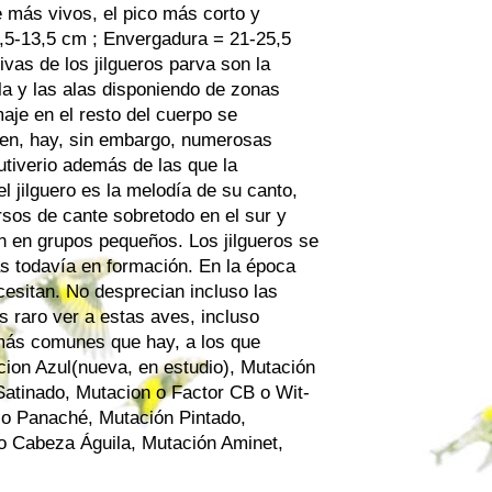
ne más vivos, el pico más corto y
0,5-13,5 cm ; Envergadura = 21-25,5
ivas de los jilgueros parva son la
ola y las alas disponiendo de zonas
aje en el resto del cuerpo se
ten, hay, sin embargo, numerosas
utiverio además de las que la
l jilguero es la melodía de su canto,
sos de cante sobretodo en el sur y
n en grupos pequeños. Los jilgueros se
as todavía en formación. En la época
esitan. No desprecian incluso las
s raro ver a estas aves, incluso
 más comunes que hay, a los que
cion Azul(nueva, en estudio), Mutación
 Satinado, Mutacion o Factor CB o Wit-
 o Panaché, Mutación Pintado,
o Cabeza Águila, Mutación Aminet,