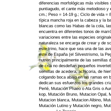
diferencias morfológicas más visibles s
puntiagudo, el cante más melodioso y 
cm.; Peso = 14-19 g.; Ciclo de vida = 8
típica mancha roja en la cabeza y la b
blancas como las Habas de la cola, las
encuentra en diferentes tonos de marr
variaciones entre las especies origina
naturaleza se encarga de crear y de sor
este trino, hace que sea una de las a
este de España (el Silvestrismo, la P
nutren principalmente de las semillas 
de cría no desdeñan pequeños inverteb
semillas de acedera, achicoria, de hier
colgando boca abajo en las ramas en b
dedican sus esfuerzos los grandes cri
Perlé, Mutación Phaeo o Ala Gris o Aur
kop, Mutación Bruno, Mutacion Opal, 
Mutacion blanca, Mutacion Albino, Mut
Mutación Lutino y Mutación negro, Muta