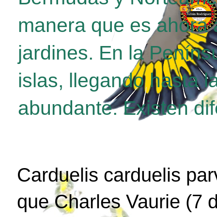
manera que es ahora a
jardines. En la Penínsu
islas, llegando hasta 
abundante. Existen di
Carduelis carduelis par
que Charles Vaurie (7 d