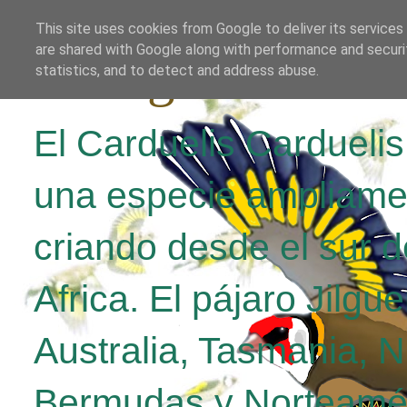
This site uses cookies from Google to deliver its services
are shared with Google along with performance and securit
El Jilguero Parv
statistics, and to detect and address abuse.
El Carduelis Cardueli
una especie ampliame
criando desde el sur d
Africa. El pájaro Jilgu
Australia, Tasmania, 
Bermudas y Norteamér