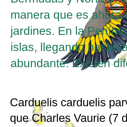
manera que es ahora a
jardines. En la Penínsu
islas, llegando hasta 
abundante. Existen di
Carduelis carduelis par
que Charles Vaurie (7 d