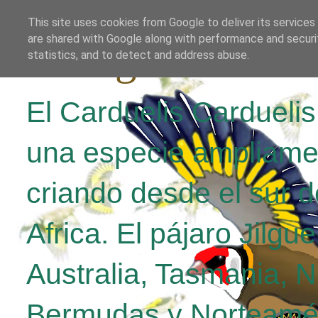
This site uses cookies from Google to deliver its services
are shared with Google along with performance and securit
El Jilguero Parv
statistics, and to detect and address abuse.
El Carduelis Cardueli
una especie ampliame
criando desde el sur d
Africa. El pájaro Jilgu
Australia, Tasmania, 
Bermudas y Norteamér