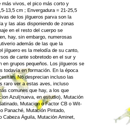
ne más vivos, el pico más corto y
0,5-13,5 cm ; Envergadura = 21-25,5
ivas de los jilgueros parva son la
ola y las alas disponiendo de zonas
aje en el resto del cuerpo se
ten, hay, sin embargo, numerosas
utiverio además de las que la
l jilguero es la melodía de su canto,
sos de cante sobretodo en el sur y
n en grupos pequeños. Los jilgueros se
as todavía en formación. En la época
esitan. No desprecian incluso las
s raro ver a estas aves, incluso
 más comunes que hay, a los que
cion Azul(nueva, en estudio), Mutación
 Satinado, Mutacion o Factor CB o Wit-
 o Panaché, Mutación Pintado,
o Cabeza Águila, Mutación Aminet,