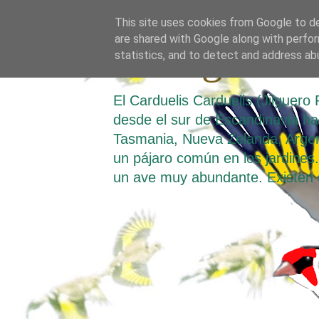
This site uses cookies from Google to del
are shared with Google along with perfor
El Jilguero
statistics, and to detect and address ab
El Carduelis Carduelis (Jilguer
desde el sur de Escandinavia hast
Tasmania, Nueva Zelanda, Argen
un pájaro común en los jardines. 
un ave muy abundante. Existen 