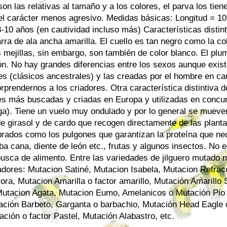
on las relativas al tamaño y a los colores, el parva los tie
el carácter menos agresivo. Medidas básicas: Longitud = 1
-10 años (en cautividad incluso más) Características distint
arra de ala ancha amarilla. El cuello es tan negro como la c
 mejillas, sin embargo, son también de color blanco. El plum
ón. No hay grandes diferencias entre los sexos aunque exis
les (clásicos ancestrales) y las creadas por el hombre en ca
prendernos a los criadores. Otra característica distintiva de
ves más buscadas y criadas en Europa y utilizadas en concur
ega). Tiene un vuelo muy ondulado y por lo general se mueve
de girasol y de cardo que recogen directamente de las plant
rados como los pulgones que garantizan la proteína que nec
ba cana, diente de león etc., frutas y algunos insectos. No e
usca de alimento. Entre las variedades de jilguero mutado
adores: Mutacion Satiné, Mutacion Isabela, Mutacion Refrac
ora, Mutacion Amarilla o factor amarillo, Mutación Amarillo
Mutacion Agata, Mutacion Eumo, Amelanicos o Mutación Pio
ación Barbeto, Garganta o barbachio, Mutación Head Eagle 
ción o factor Pastel, Mutación Alabastro, etc.