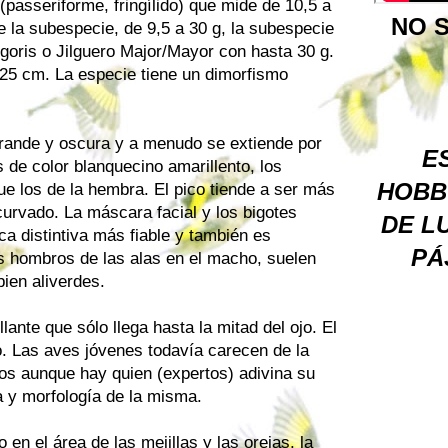
 (passeriforme, fringílido) que mide de 10,5 a
NO S
 la subespecie, de 9,5 a 30 g, la subespecie
goris o Jilguero Major/Mayor con hasta 30 g.
 25 cm. La especie tiene un dimorfismo
rande y oscura y a menudo se extiende por
ES
s de color blanquecino amarillento, los
HOBB
ue los de la hembra. El pico tiende a ser más
urvado. La máscara facial y los bigotes
DE L
ca distintiva más fiable y también es
PÁ
os hombros de las alas en el macho, suelen
ien aliverdes.
lante que sólo llega hasta la mitad del ojo. El
o. Las aves jóvenes todavía carecen de la
tos aunque hay quien (expertos) adivina su
 y morfología de la misma.
n el área de las mejillas y las orejas, la