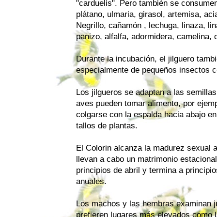
"carduelis". Pero también se consume
plátano, ulmaria, girasol, artemisa, acia
Negrillo, cañamón , lechuga, linaza, li
panizo, alfalfa, adormidera, camelina, 
Durante la incubación, el jilguero tamb
especialmente de pequeños insectos c
Los jilgueros se adaptan a las semill
aves pueden tomar alimento, por ejemp
colgarse con la espalda hacia abajo en
tallos de plantas.
El Colorin alcanza la madurez sexual al
llevan a cabo un matrimonio estacion
principios de abril y termina a principi
anuales.
Los machos y las hembras examinan ju
prefieren lugares más elevados como la