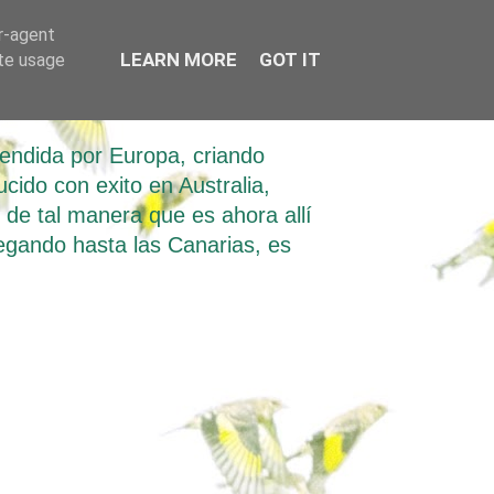
er-agent
LEARN MORE
GOT IT
ate usage
tendida por Europa, criando
ucido con exito en Australia,
e tal manera que es ahora allí
llegando hasta las Canarias, es