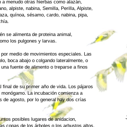
n a menudo otras hierbas como alazán,
no, alpiste, nabina, Semilla, Perilla, Alpiste,
naza, quínoa, sésamo, cardo, nabina, pipa,
chía.
ién se alimenta de proteina animal,
omo los pulgones y larvas.
as por medio de movimientos especiales. Las
lo, boca abajo o colgando lateralmente, o
 una fuente de alimento o treparse a finos
 final de su primer año de vida. Los pájaros
al monógamo. La incubación comienza a
os de agosto, por lo general hay dos crías
ntos posibles lugares de anidacion,
s copas de los árboles o los arbustos altos.