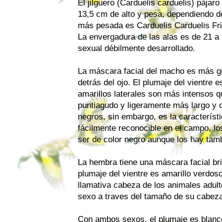
El jilguero (Carduelis carduelis) pájaro
13,5 cm de alto y pesa, dependiendo de
más pesada es Carduelis Carduelis Fri
La envergadura de las alas es de 21 a
sexual débilmente desarrollado.
La máscara facial del macho es más g
detrás del ojo. El plumaje del vientre e
amarillos laterales son más intensos q
puntiagudo y ligeramente más largo y c
negros, sin embargo, es la característi
fácilmente reconocible en el campo, l
ser de color negro aunque los hay tamb
La hembra tiene una máscara facial bril
plumaje del vientre es amarillo verdos
llamativa cabeza de los animales adul
sexo a traves del tamaño de su cabeza
Con ambos sexos, el plumaje es blanco e