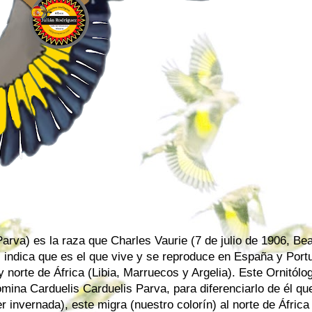
Parva) es la raza que Charles Vaurie (7 de julio de 1906, Be
indica que es el que vive y se reproduce en España y Portu
 norte de África (Libia, Marruecos y Argelia). Este Ornitólo
omina Carduelis Carduelis Parva, para diferenciarlo de él qu
 invernada), este migra (nuestro colorín) al norte de África 