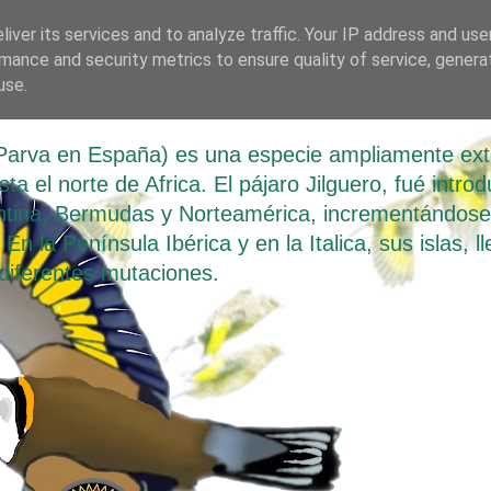
iver its services and to analyze traffic. Your IP address and us
mance and security metrics to ensure quality of service, gener
 Parva
use.
o Parva en España) es una especie ampliamente ex
a el norte de Africa. El pájaro Jilguero, fué introd
tina, Bermudas y Norteamérica, incrementándose d
En la Península Ibérica y en la Italica, sus islas, 
diferentes mutaciones.