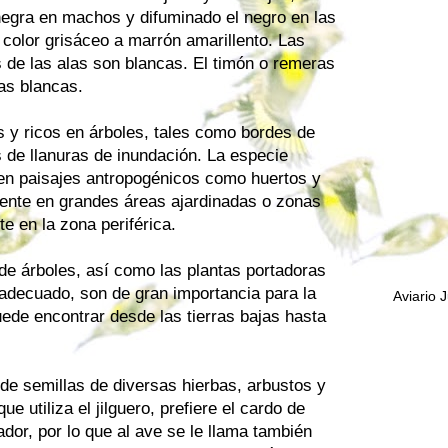
 negra en machos y difuminado el negro en las
 color grisáceo a marrón amarillento. Las
s de las alas son blancas. El timón o remeras
as blancas.
os y ricos en árboles, tales como bordes de
de llanuras de inundación. La especie
en paisajes antropogénicos como huertos y
ente en grandes áreas ajardinadas o zonas
e en la zona periférica.
de árboles, así como las plantas portadoras
 adecuado, son de gran importancia para la
Aviario 
uede encontrar desde las tierras bajas hasta
de semillas de diversas hierbas, arbustos y
e utiliza el jilguero, prefiere el cardo de
dor, por lo que al ave se le llama también