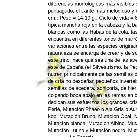
diferencias morfológicas más visibles s
puntiagudo, el cante más melodioso y 
cm.; Peso = 14-19 g.; Ciclo de vida = 8
típica mancha roja en la cabeza y la b
blancas como las Habas de la cola, las
encuentra en diferentes tonos de marr
variaciones entre las especies origina
naturaleza se encarga de crear y de sor
este trino, hace que sea una de las a
este de España (el Silvestrismo, la P
nutren principalmente de las semillas 
de cría no desdeñan pequeños inverteb
semillas de acedera, achicoria, de hier
colgando boca abajo en las ramas en b
dedican sus esfuerzos los grandes cri
Perlé, Mutación Phaeo o Ala Gris o Aur
kop, Mutación Bruno, Mutacion Opal, 
Mutacion blanca, Mutacion Albino, Mut
Mutación Lutino y Mutación negro, Muta