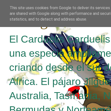
This site uses cookies from Google to deliver its services
are shared with Google along with performance and securit
El Jilguero Parv
statistics, and to detect and address abuse.
El Carduelis Cardueli
una especie ampliame
criando desde el sur d
Africa. El pájaro Jilgu
Australia, Tasmania, 
Bermudas y Norteamér