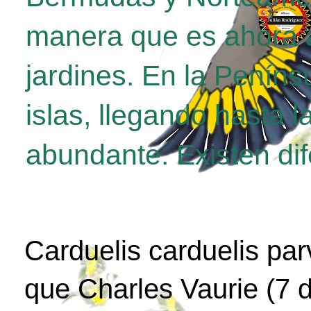
manera que es ahora a
jardines. En la Penínsu
islas, llegando hasta 
abundante. Existen di
Carduelis carduelis par
que Charles Vaurie (7 d