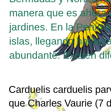
manera que es ahora a
jardines. En la Penínsu
islas, llegando hasta 
abundante. Existen di
Carduelis carduelis par
que Charles Vaurie (7 d