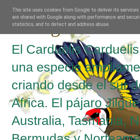
This site uses cookies from Google to deliver its services
are shared with Google along with performance and securit
El Jilguero Parv
statistics, and to detect and address abuse.
El Carduelis Cardueli
una especie ampliame
criando desde el sur d
Africa. El pájaro Jilgu
Australia, Tasmania, 
Bermudas y Norteamér