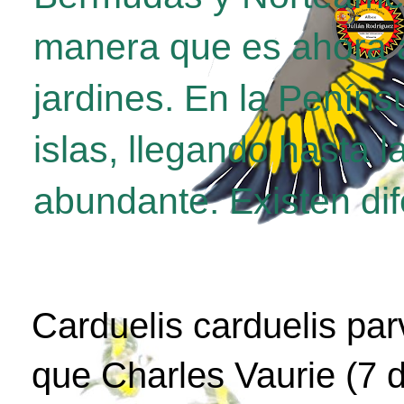
manera que es ahora a
jardines. En la Penínsu
islas, llegando hasta 
abundante. Existen di
Carduelis carduelis par
que Charles Vaurie (7 d