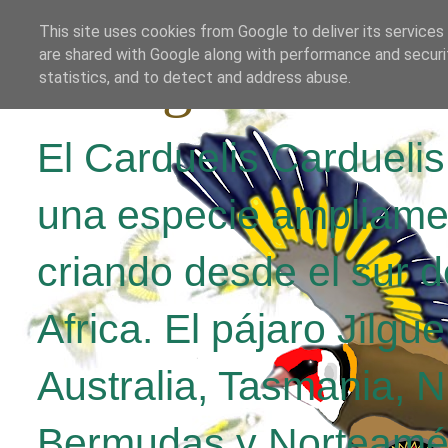
This site uses cookies from Google to deliver its services
are shared with Google along with performance and securit
El Jilguero Parv
statistics, and to detect and address abuse.
El Carduelis Cardueli
una especie ampliame
criando desde el sur d
Africa. El pájaro Jilgu
Australia, Tasmania, 
Bermudas y Norteamér