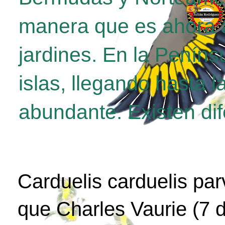
manera que es ahora a
jardines. En la Penínsu
islas, llegando hasta 
abundante. Existen di
Carduelis carduelis par
que Charles Vaurie (7 d