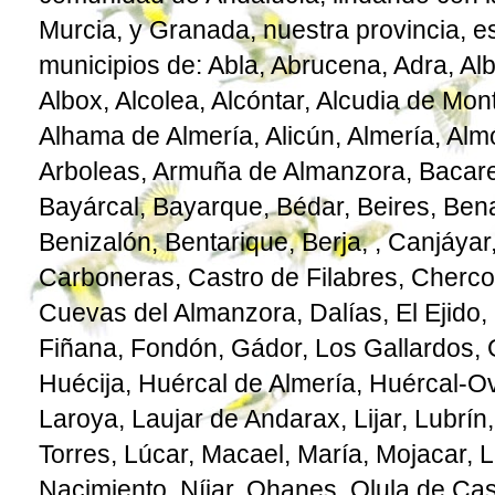
Murcia, y Granada, nuestra provincia, e
municipios de: Abla, Abrucena, Adra, Al
Albox, Alcolea, Alcóntar, Alcudia de Mon
Alhama de Almería, Alicún, Almería, Almó
Arboleas, Armuña de Almanzora, Bacare
Bayárcal, Bayarque, Bédar, Beires, Ben
Benizalón, Bentarique, Berja, , Canjáyar
Carboneras, Castro de Filabres, Chercos
Cuevas del Almanzora, Dalías, El Ejido, E
Fiñana, Fondón, Gádor, Los Gallardos, 
Huécija, Huércal de Almería, Huércal-Over
Laroya, Laujar de Andarax, Lijar, Lubrín
Torres, Lúcar, Macael, María, Mojacar, 
Nacimiento, Níjar, Ohanes, Olula de Cast