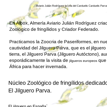
Aviario Julián Rodríguez
la cría del Carduelis Carduelis Parv
En Albox, Almería Aviario Julián Rodríguez cria
Zoológico de fringílidos y Criador Federado
.
Practicamos
la Zoocria de Paseriformes
, en nu
cautividad
del Jilguero Parva, que es e
l jilguero
tierra,
el Jilguero
Parva (
Jilguero Autóctono
), a
esporádicamente la visita de
que 
jilgueros europeos
África para hacer invernada.
Núcleo Zoológico de fringílidos
dedicado 
El
Jilguero
Parva
.
:
El jilguero en España