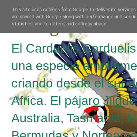
This site uses cookies from Google to deliver its services
are shared with Google along with performance and securit
El Jilguero Parv
statistics, and to detect and address abuse.
El Carduelis Cardueli
una especie ampliame
criando desde el sur d
Africa. El pájaro Jilgu
Australia, Tasmania, 
Bermudas y Norteamér