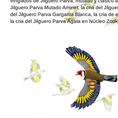
fringílidos
de
Jilguero
Parva, mutado y clásico a
Jilguero Parva
Mutado Aminet, la cria del
Jilgue
del
Jilguero Parva
Garganta Blanca, la cria de
e
la cria del
Jilguero Parva
Ágata en
Núcleo Zool