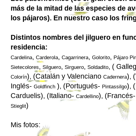
más de la mitad de las especies de a
los pájaros). En nuestro caso los fring
Distintos nombres del jilguero en func
residencia:
,
,
,
,
Cardelina
Carderola
Cagarrinera
Golorito
Pájaro Pi
,
,
,
, ( Galle
Sietecolores
Silguero
Sirguero
Soldadito
), (Catalán y Valenciano
),
Colorín
Cadernera
Inglés-
), (Portugués-
), 
Goldfinch
Pintassilgo
Carduelis), (Italiano-
), (Francés
Cardellino
)
Stieglit
Mis fotos: