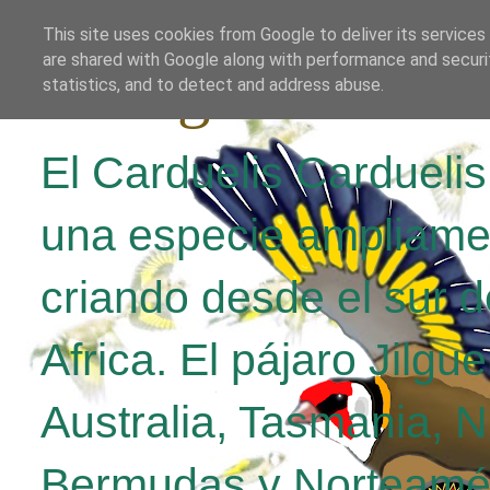
This site uses cookies from Google to deliver its services
are shared with Google along with performance and securit
El Jilguero Parv
statistics, and to detect and address abuse.
El Carduelis Cardueli
una especie ampliame
criando desde el sur d
Africa. El pájaro Jilgu
Australia, Tasmania, 
Bermudas y Norteamér