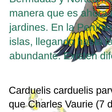
manera que es ahora a
jardines. En la Penínsu
islas, llegando hasta 
abundante. Existen di
Carduelis carduelis par
que Charles Vaurie (7 d