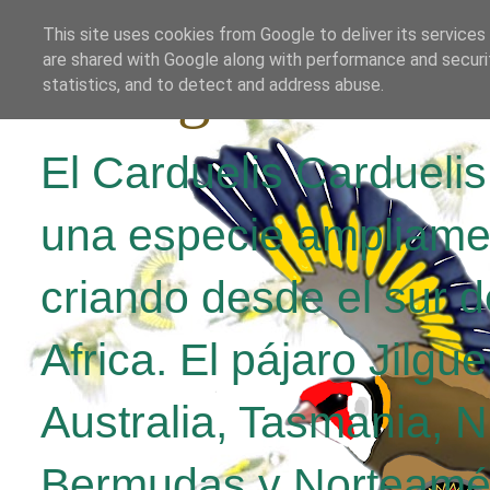
This site uses cookies from Google to deliver its services
are shared with Google along with performance and securit
El Jilguero Parv
statistics, and to detect and address abuse.
El Carduelis Cardueli
una especie ampliame
criando desde el sur d
Africa. El pájaro Jilgu
Australia, Tasmania, 
Bermudas y Norteamér