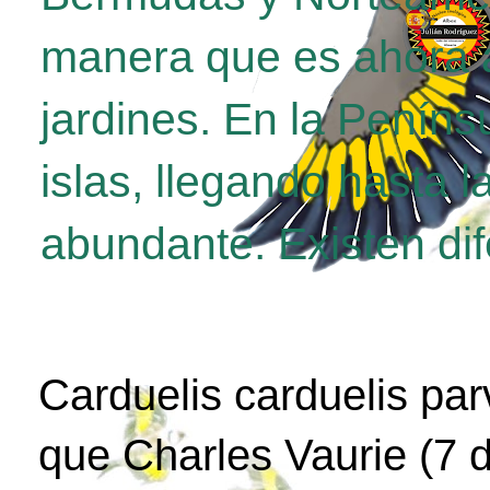
manera que es ahora a
jardines. En la Penínsu
islas, llegando hasta 
abundante. Existen di
Carduelis carduelis par
que Charles Vaurie (7 d